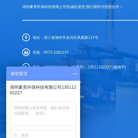
湖州豪美环保科技有限公司热诚欢迎您,我们期待与您的合作！
地址：浙江省湖州市吴兴区凤凰路137号
传真：0572-2281137
手机：13819245166 （杨慧亮）,13511202227 (施旭平)
请您留言
邮箱：1280474809@qq.com
湖州豪美环保科技有限公司135112
02227
网址：
www.yiyouweikong.com