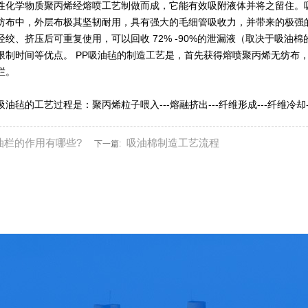
性化学物质聚丙烯经熔喷工艺制做而成，它能有效吸附液体并将之留住。
纺布中，外层布极其坚韧耐用，具有强大的毛细管吸收力，并带来的极强
经绞、挤压后可重复使用，可以回收 72% -90%的泄漏液（取决于吸
限制时间等优点。 PP吸油毡的制造工艺是，首先获得熔喷聚丙烯无纺布
栏。
油毡的工艺过程是：聚丙烯粒子喂入---熔融挤出---纤维形成---纤维冷却-
油栏的作用有哪些?
吸油棉制造工艺流程
下一篇: