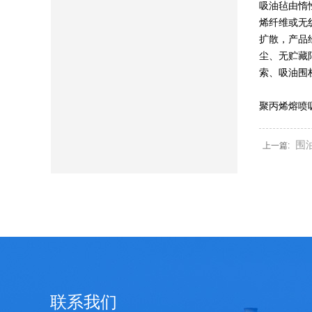
吸油毡由惰
烯纤维或无
扩散，产品
尘、无贮藏
索、吸油围
聚丙烯熔喷吸
围
上一篇:
联系我们