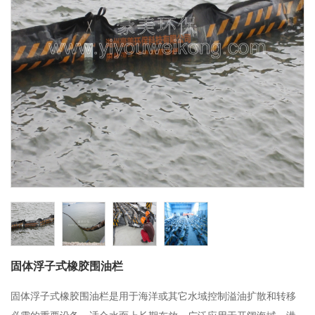
固体浮子式橡胶围油栏
固体浮子式橡胶围油栏是用于海洋或其它水域控制溢油扩散和转移