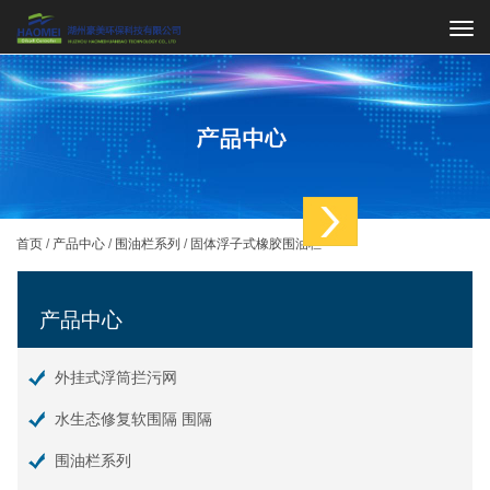
切
换
导
航
首页
/
产品中心
/
围油栏系列
/
固体浮子式橡胶围油栏
产品中心
外挂式浮筒拦污网
水生态修复软围隔 围隔
围油栏系列