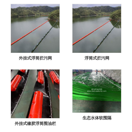
外挂式浮筒拦污网
浮筒式拦污网
生态水体软围隔
外挂式橡胶浮筒围油栏