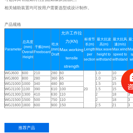
相关辅助装置均可按用户需要选型或设计制作。
产品规格
允许工作拉
标准节
最大抗波
最大抗风
最
力(KN)
总高度
吃水
长(m)
高(m)
速(m/s)
(mm)
干舷(mm)
Parameter
(mm)
Max.working
Length
Max.wave
Max.wind
Ma
Overall
Freeboard
Draft
per
height to
speed to
s
Height
tensile
section
withstand
withstand
w
strength
WGJ600
600
210
280
60
1.0
10
1.5
WGJ800
800
280
360
65
1.0
15
2
WGJ1000
1000
340
480
80
1.5
15
2.5
WGJ1100
1100
390
610
100
20
1.5
15
2.5
WGJ1300
1300
410
630
110
2
18
3
WGJ1500
1500
500
750
110
2
18
3
WGJ1800
1800
600
900
150
2.5
21
3
推荐产品